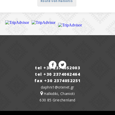
Route von Haniotis
tel +30 2374052003
tel +30 2374062464
fax +30 2374052251
daphni1@otenet.gr
Halkidiki, Chanioti
630 85 Griechenland