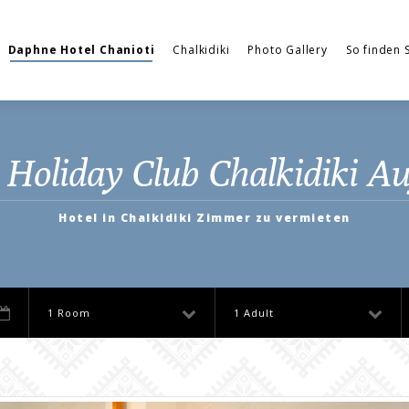
Daphne Hotel Chanioti
Chalkidiki
Photo Gallery
So finden 
Holiday Club Chalkidiki Au
Hotel in Chalkidiki Zimmer zu vermieten
1 Room
1 Adult