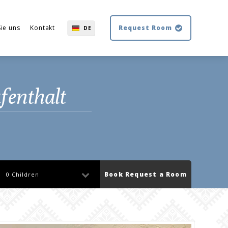
Sie uns
Kontakt
Request Room
DE
EN
EL
BG
fenthalt
Book Request a Room
0 Children