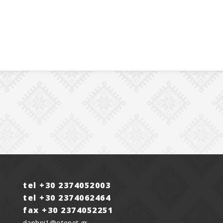
tel +30 2374052003
tel +30 2374062464
fax +30 2374052251
daphni1@otenet.gr